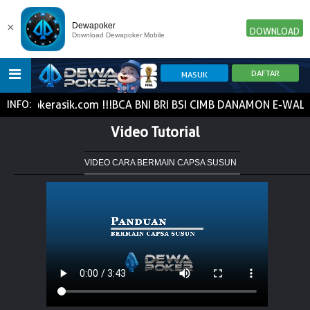
×
Dewapoker
DOWNLOAD
Download Dewapoker Mobile
dewapokerasik.com !!!BCA BNI BRI BSI CIMB DANAMON E-WAL
INFO:
HOME
Video Tutorial
POKER
SLOT GAME
IDN E-LOTTERY
VIDEO CARA BERMAIN CAPSA SUSUN
NEW
NEW
SPORTBOOK
LIVE CASINO
IDNLIVE
NEW
TOGEL
ESPORTS
ARCADE
NEW
NEW
NEW
TEMBAK IKAN
IDNRAFFLE
IDNTRADE