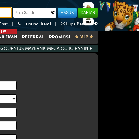
MASUK
 Chat |
Hubungi Kami |
Lupa Password?
NEW
AK IKAN
REFERRAL
PROMOSI
JAGO JENIUS MAYBANK MEGA OCBC PANIN PERMATA SEABANK SINARM