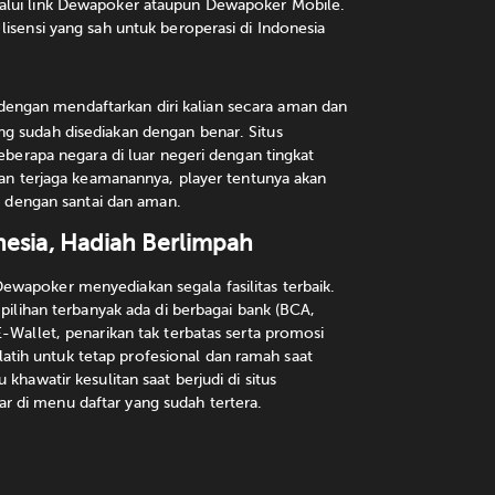
alui link Dewapoker ataupun Dewapoker Mobile.
isensi yang sah untuk beroperasi di Indonesia
ngan mendaftarkan diri kalian secara aman dan
g sudah disediakan dengan benar. Situs
eberapa negara di luar negeri dengan tingkat
kan terjaga keamanannya, player tentunya akan
e dengan santai dan aman.
nesia, Hadiah Berlimpah
wapoker menyediakan segala fasilitas terbaik.
pilihan terbanyak ada di berbagai bank (BCA,
-Wallet, penarikan tak terbatas serta promosi
ilatih untuk tetap profesional dan ramah saat
hawatir kesulitan saat berjudi di situs
 di menu daftar yang sudah tertera.