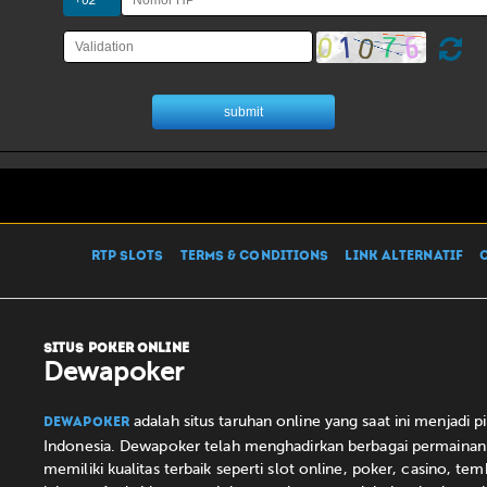
submit
RTP SLOTS
TERMS & CONDITIONS
LINK ALTERNATIF
SITUS POKER ONLINE
Dewapoker
adalah situs taruhan online yang saat ini menjadi p
Dewapoker
Indonesia. Dewapoker telah menghadirkan berbagai permainan 
memiliki kualitas terbaik seperti slot online, poker, casino, t