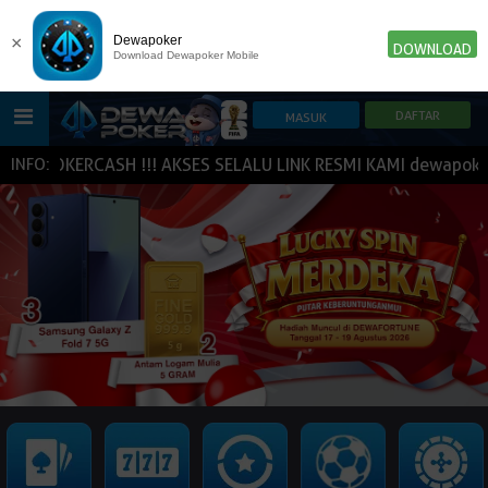
×
Dewapoker
DOWNLOAD
Download Dewapoker Mobile
KERCASH !!! AKSES SELALU LINK RESMI KAMI dewapokerbagus
INFO:
HOME
POKER
SLOT GAME
IDN E-LOTTERY
NEW
NEW
SPORTBOOK
LIVE CASINO
IDNLIVE
NEW
TOGEL
ESPORTS
ARCADE
NEW
NEW
NEW
TEMBAK IKAN
IDNRAFFLE
IDNTRADE