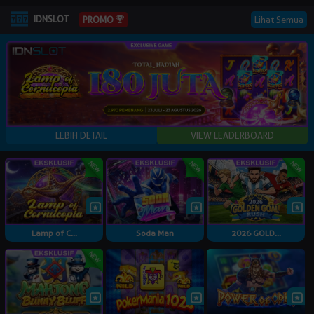
IDNSLOT
Lihat Semua
PROMO
Lamp of C...
Soda Man
2026 GOLD...