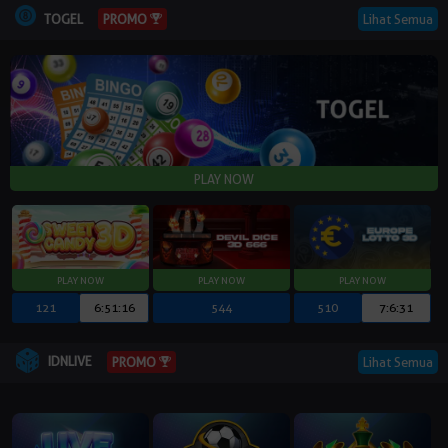
TOGEL
Lihat Semua
PROMO
121
6:51:14
544
510
7:6:29
IDNLIVE
Lihat Semua
PROMO