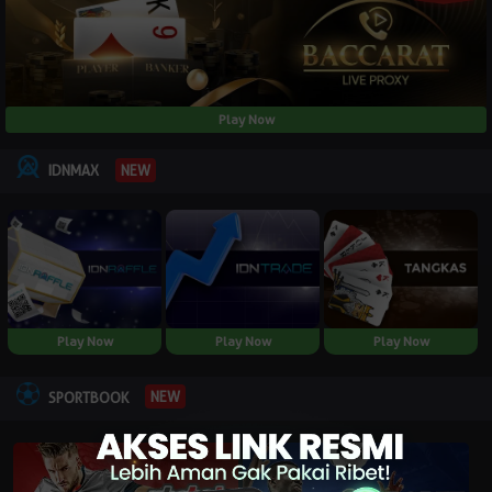
Play Now
NEW
IDNMAX
Play Now
Play Now
Play Now
NEW
SPORTBOOK