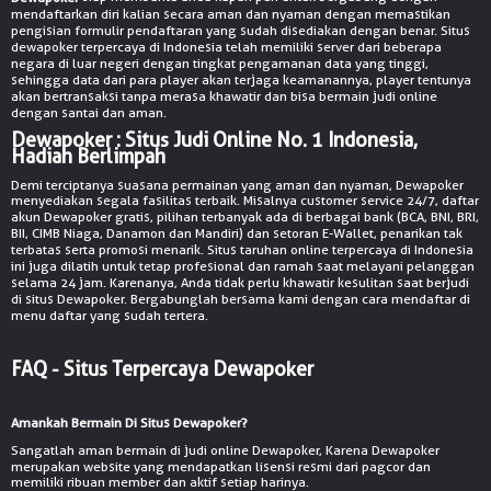
mendaftarkan diri kalian secara aman dan nyaman dengan memastikan
pengisian formulir pendaftaran yang sudah disediakan dengan benar. Situs
dewapoker terpercaya di Indonesia telah memiliki server dari beberapa
negara di luar negeri dengan tingkat pengamanan data yang tinggi,
sehingga data dari para player akan terjaga keamanannya, player tentunya
akan bertransaksi tanpa merasa khawatir dan bisa bermain judi online
dengan santai dan aman.
Dewapoker : Situs Judi Online No. 1 Indonesia,
Hadiah Berlimpah
Demi terciptanya suasana permainan yang aman dan nyaman, Dewapoker
menyediakan segala fasilitas terbaik. Misalnya customer service 24/7, daftar
akun Dewapoker gratis, pilihan terbanyak ada di berbagai bank (BCA, BNI, BRI,
BII, CIMB Niaga, Danamon dan Mandiri) dan setoran E-Wallet, penarikan tak
terbatas serta promosi menarik. Situs taruhan online terpercaya di Indonesia
ini juga dilatih untuk tetap profesional dan ramah saat melayani pelanggan
selama 24 jam. Karenanya, Anda tidak perlu khawatir kesulitan saat berjudi
di situs Dewapoker. Bergabunglah bersama kami dengan cara mendaftar di
menu daftar yang sudah tertera.
FAQ - Situs Terpercaya Dewapoker
Amankah Bermain Di Situs Dewapoker?
Sangatlah aman bermain di judi online Dewapoker, Karena Dewapoker
merupakan website yang mendapatkan lisensi resmi dari pagcor dan
memiliki ribuan member dan aktif setiap harinya.