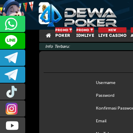
-
PROMO
PROMO
NEW
POKER
IDNLIVE
LIVE CASINO
CS2DEWAPOKER
Info Terbaru:
dewapoker_infoo
dewapoker_info
Username
prmdewapkr
Password
Konfirmasi Passwo
prmdewapkr
Email
DEWAPOKEROFFICIAL