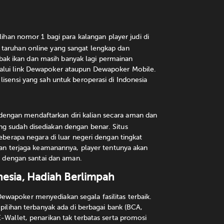
ilihan nomor 1 bagi para kalangan player judi di
taruhan online yang sangat lengkap dan
embak ikan dan masih banyak lagi permainan
alui link Dewapoker ataupun Dewapoker Mobile.
isensi yang sah untuk beroperasi di Indonesia
ngan mendaftarkan diri kalian secara aman dan
g sudah disediakan dengan benar. Situs
eberapa negara di luar negeri dengan tingkat
kan terjaga keamanannya, player tentunya akan
e dengan santai dan aman.
nesia, Hadiah Berlimpah
wapoker menyediakan segala fasilitas terbaik.
pilihan terbanyak ada di berbagai bank (BCA,
-Wallet, penarikan tak terbatas serta promosi