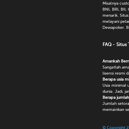
Misalnya custo
BNI, BRI, BII
menarik. Situs
melayani pelan
Dewapoker. Be
FAQ - Situs
Amankah Berm
Sangatlah am
lisensi resmi 
Berapa usia 
Usia minimal u
dunia. Jadi, j
Berapa jumlah
Jumlah setora
memainkan sem
© Copyright 2